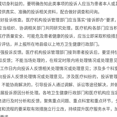
或切身利益的，要明确告知此类事项的投诉人应当为患者本人或
提供真实、准确的投诉相关资料，配合做好调查和问询。
做好投诉核查。医疗机构
投诉管理部门应当落实“接诉即办”要
应当组织、协调相关部门共同研究处理。
医疗机构各部门应当
医疗质量安全、可能危及患者健康的投诉，应当立即采取积极措
析评估，并上报所在地县级以上地方卫生健康行政部门。
加强投诉反馈。医疗机构投诉管理部门接到患者投诉后，要坚持
和反馈；不能当场处理的，在规定时限内将处理情况或处理意
个工作日内向投诉人反馈相关处理情况或处理意见；涉及多个科
内向投诉人反馈处理情况或处理意见。涉及
医疗纠纷的，投诉管
；不能协商解决的，引导投诉人通过调解、诉讼等途径解决，并
开展投诉原因分析处理。各地卫生健康行政部门和医疗机构应当
息进行及时分析和反馈，聚焦重点问题、重点科室和重点环节，
度和流程的要采取有效措施立行立改，持续提升医疗服务水平，